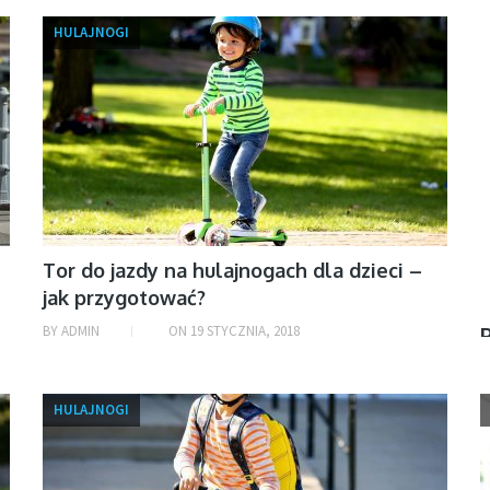
HULAJNOGI
Tor do jazdy na hulajnogach dla dzieci –
jak przygotować?
BY
ADMIN
ON
19 STYCZNIA, 2018
R
HULAJNOGI
d