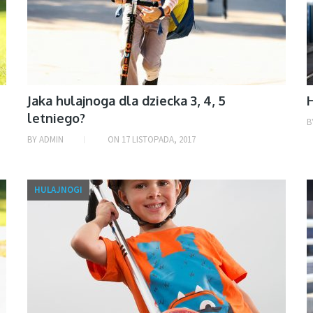
H
N
Jaka hulajnoga dla dziecka 3, 4, 5
H
letniego?
B
BY
ADMIN
ON
17 LISTOPADA, 2017
J
HULAJNOGI
H
j
H
M