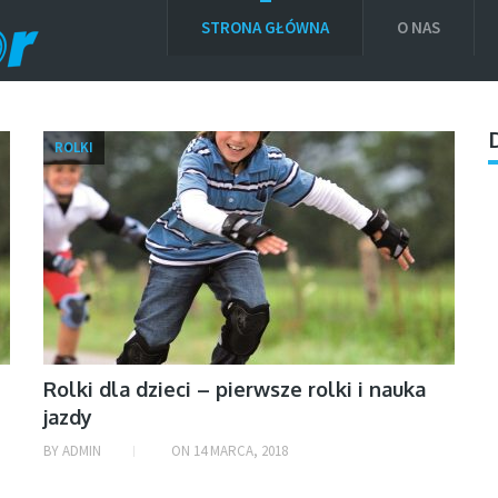
STRONA GŁÓWNA
O NAS
ROLKI
Rolki dla dzieci – pierwsze rolki i nauka
jazdy
BY
ADMIN
ON
14 MARCA, 2018