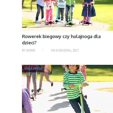
Rowerek biegowy czy hulajnoga dla
dzieci?
BY
ADMIN
ON
8 GRUDNIA, 2017
HULAJNOGI