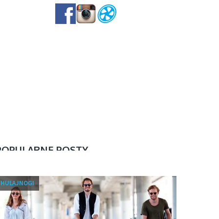
POPULARNE POSTY
olki dla dziewczynek, a rolki
HULAJNOGI
la chłopców …
24 września, 2019
0