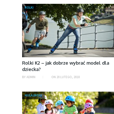
ROLKI
Rolki K2 – jak dobrze wybrać model dla
dziecka?
BY
ADMIN
ON
20 LUTEGO, 2018
HULAJNOGI