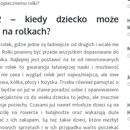
opiecznemu rolki?
K2 – kiedy dziecko może
H
 na rolkach?
rolek, gdzie jedne są ładniejsze od drugich i wcale nie
N
e. Rolki powinny być przede wszystkim dopasowane do
ika. Najlepiej jest postawić na te od renomowanych
r rolek to gwarancja łatwiejszej nauki i możliwość
nie cena i wygląd rolek jest najważniejsza, ale inne
J
dowa, kółka, płozy i łożyska. Trzeba również pamiętać o
y będzie on już w stanie poradzić sobie z opanowaniem
ecjalistów co do wieku dziecka to jedno, ale znacznie
cje pociechy. Czasami już nawet młodsze dzieci są na
H
j
azdę na rowerze i hulajnodze oraz wykazują duże
ć z ich zakupem. Są też takie dzieci, które niezbyt
 nowych sprzętach i w ich przypadku warto poczekać