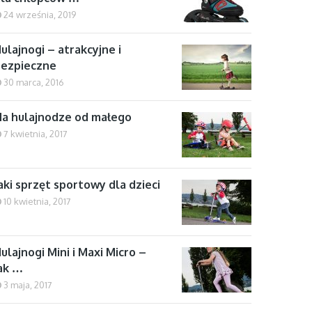
24 września, 2019
ulajnogi – atrakcyjne i
bezpieczne
30 marca, 2016
a hulajnodze od małego
7 kwietnia, 2017
aki sprzęt sportowy dla dzieci
10 kwietnia, 2017
ulajnogi Mini i Maxi Micro –
ak …
3 maja, 2017