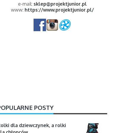
e-mail:
sklep@projektjunior.pl
www:
https://www.projektjunior.pl/
POPULARNE POSTY
olki dla dziewczynek, a rolki
la chłopców …