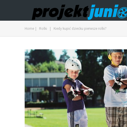
Home
|
Rolki
|
Kiedy kupić dziecku pierwsze rolki?