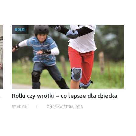
ROLKI
m
Rolki czy wrotki – co lepsze dla dziecka
BY
ADMIN
ON
18 KWIETNIA, 2018