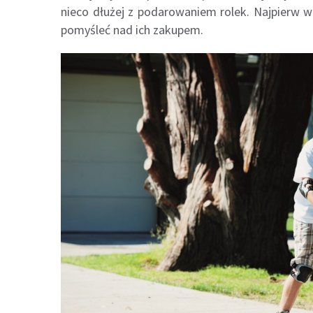
nieco dłużej z podarowaniem rolek. Najpierw w
pomyśleć nad ich zakupem.