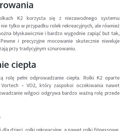
urowania
rolkach K2 korzysta się z niezawodnego systemu
nie tylko w przypadku rolek rekreacyjnych, ale również
żna błyskawicznie i bardzo wygodnie zapiąć but tak,
. Pewne i precyzyjne mocowanie skutecznie niweluje
zają przy tradycyjnym sznurowaniu.
ie ciepła
ią rolę pełni odprowadzanie ciepła. Rolki K2 oparte
i Vortech – VO2, który zaspokoi oczekiwania nawet
owadzanie wilgoci odgrywa bardzo ważną rolę przede
o
dla dzieci, rolki rekreacyjne, a nawet rolki fitnessowe,