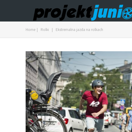
Home
|
Rolki
|
Ekstremalna jazda na rolkach