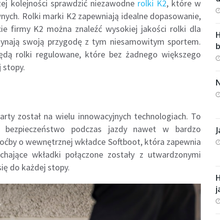
zej kolejności sprawdzić niezawodne
rolki K2
, które w
ównych. Rolki marki K2 zapewniają idealne dopasowanie,
e firmy K2 można znaleźć wysokiej jakości rolki dla
H
czynają swoją przygodę z tym niesamowitym sportem.
ędą rolki regulowane, które bez żadnego większego
 stopy.
N
party został na wielu innowacyjnych technologiach. To
i bezpieczeństwo podczas jazdy nawet w bardzo
J
ćby o wewnętrznej wkładce Softboot, która zapewnia
chające wkładki połączone zostały z utwardzonymi
ię do każdej stopy.
H
j