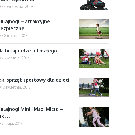
24 września, 2019
ulajnogi – atrakcyjne i
bezpieczne
30 marca, 2016
a hulajnodze od małego
7 kwietnia, 2017
aki sprzęt sportowy dla dzieci
10 kwietnia, 2017
ulajnogi Mini i Maxi Micro –
ak …
3 maja, 2017