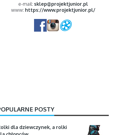
e-mail:
sklep@projektjunior.pl
www:
https://www.projektjunior.pl/
POPULARNE POSTY
olki dla dziewczynek, a rolki
la chłopców …