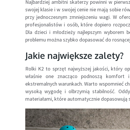
Najbardziej ambitni skaterzy powinni w pierws
swojej klasie i w swojej cenie nie mają sobie r
przy jednoczesnym zmniejszeniu wagi. W oferci
profesjonalistów i osób, które dopiero rozpo
Dla dzieci i młodzieży najlepszym wyborem b
problemu można szybko dopasować do rosnącej
Jakie największe zalety?
Rolki K2 to sprzęt najwyższej jakości, który o
właśnie one znacząco podnoszą komfort 
ekstremalnych warunkach. Warto wspomnieć cho
wysoką wygodę i olbrzymią stabilność. Oddy
materiałami, które automatycznie dopasowują s