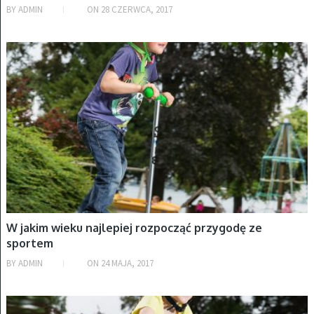
BY
ADMIN
ON
28 CZERWCA, 2017
HULAJNOGI
W jakim wieku najlepiej rozpocząć przygodę ze
sportem
BY
ADMIN
ON
24 MAJA, 2017
HULAJNOGI