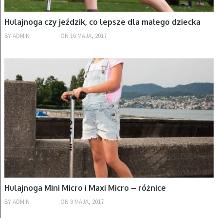
Hulajnoga czy jeździk, co lepsze dla małego dziecka
BY
ADMIN
ON
16 MAJA, 2017
HULAJNOGI
Hulajnoga Mini Micro i Maxi Micro – różnice
BY
ADMIN
ON
9 MAJA, 2017