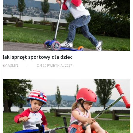
Jaki sprzęt sportowy dla dzieci
BY
ADMIN
ON
10 KWIETNIA, 2017
HULAJNOGI