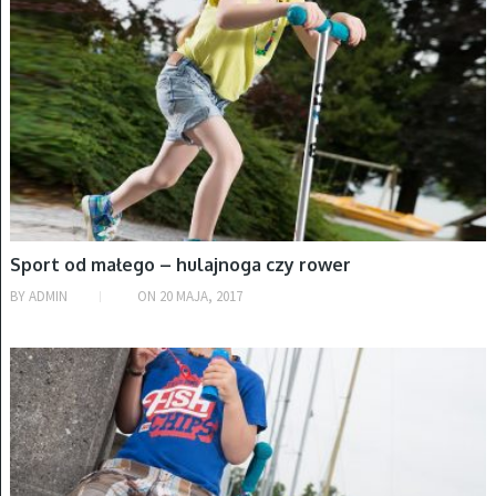
Sport od małego – hulajnoga czy rower
BY
ADMIN
ON
20 MAJA, 2017
HULAJNOGI